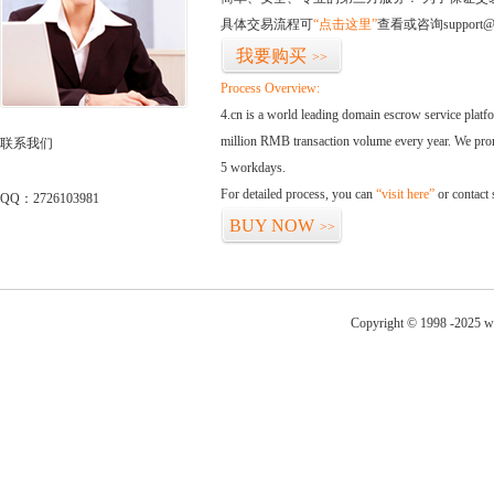
具体交易流程可
“点击这里”
查看或咨询support@
我要购买
>>
Process Overview:
4.cn is a world leading domain escrow service plat
million RMB transaction volume every year. We promi
联系我们
5 workdays.
For detailed process, you can
“visit here”
or contact
QQ：2726103981
BUY NOW
>>
Copyright © 1998 -2025 w