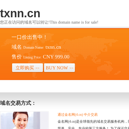
txnn.cn
您正在访问的域名可以转让!This domain name is for sale!
一口价出售中！
域名
txnn.cn
Domain Name:
售价
CNY 999.00
Listing Price:
立即购买
BUY NOW
>>
>>
域名交易方式：
通过金名网(4.cn) 中介交易
金名网(4.cn)是全球领先的域名交易服务机
简单、安全、专业的第三方服务！ 为了保证交